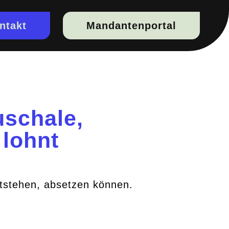
ntakt
Mandantenportal
uschale,
 lohnt
ntstehen, absetzen können.