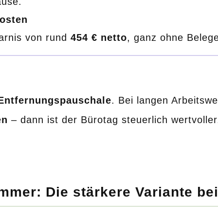
use.
osten
arnis von rund
454 € netto
, ganz ohne Beleg
Entfernungspauschale
. Bei langen Arbeitsw
en
– dann ist der Bürotag steuerlich wertvoller
mmer: Die stärkere Variante be