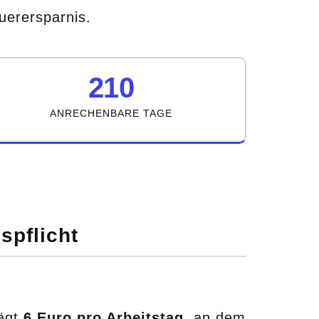
uerersparnis.
210
ANRECHENBARE TAGE
spflicht
rägt
6 Euro pro Arbeitstag
, an dem